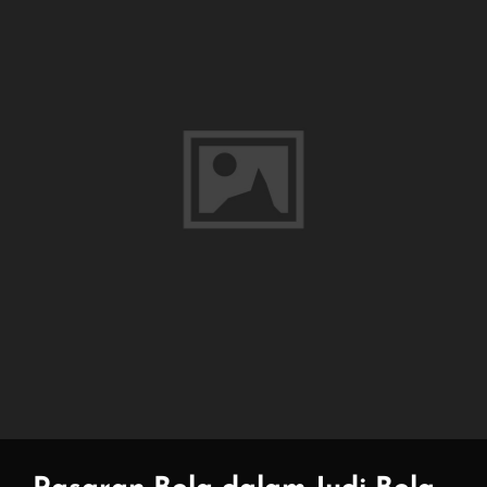
Untuk
Taruhan
Max
Parlay