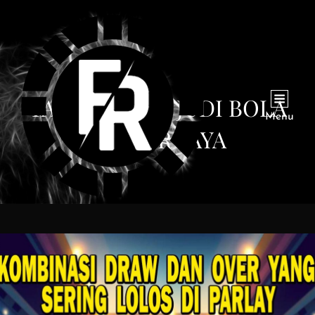
TAG:
BANDAR JUDI BOLA
Menu
TERPERCAYA