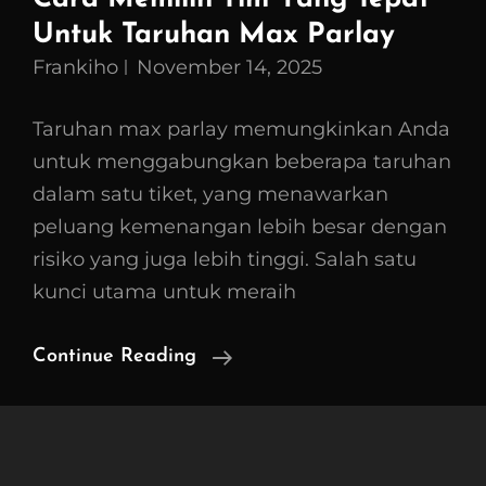
Untuk Taruhan Max Parlay
Frankiho
November 14, 2025
Taruhan max parlay memungkinkan Anda
untuk menggabungkan beberapa taruhan
dalam satu tiket, yang menawarkan
peluang kemenangan lebih besar dengan
risiko yang juga lebih tinggi. Salah satu
kunci utama untuk meraih
Cara
Continue Reading
Memilih
Tim
Yang
Tepat