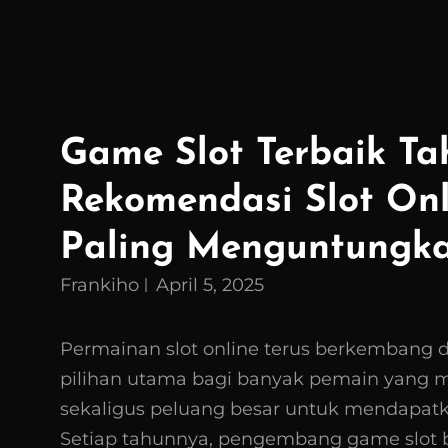
Game Slot Terbaik Ta
Rekomendasi Slot Onl
Paling Menguntungk
Frankiho
April 5, 2025
Permainan slot online terus berkembang 
pilihan utama bagi banyak pemain yang m
sekaligus peluang besar untuk mendapat
Setiap tahunnya, pengembang game slot