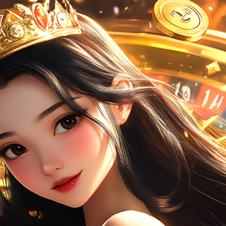
Negara
Terbesar
Dunia