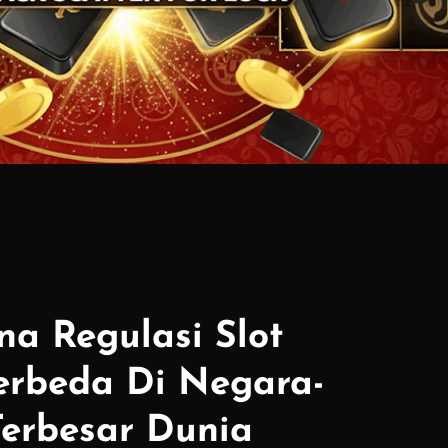
a Regulasi Slot
erbeda Di Negara-
erbesar Dunia