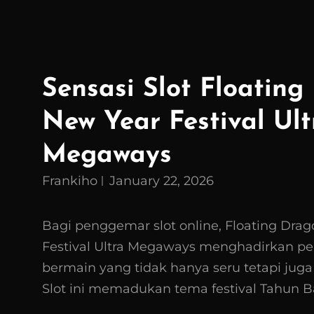
Sensasi Slot Floating
New Year Festival Ult
Megaways
Frankiho
January 22, 2026
Bagi penggemar slot online, Floating Dra
Festival Ultra Megaways menghadirkan 
bermain yang tidak hanya seru tetapi juga
Slot ini memadukan tema festival Tahun B