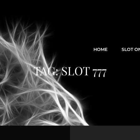
HOME
SLOT O
TAG:
SLOT 777