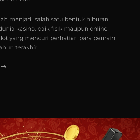
lah menjadi salah satu bentuk hiburan
dunia kasino, baik fisik maupun online.
slot yang mencuri perhatian para pemain
ahun terakhir
Mengenal
Lebih
Dekat
Game
Slot
5
Lions
Megaways