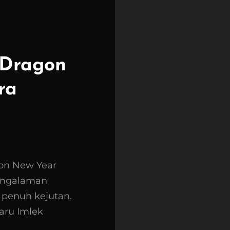
 Dragon
ra
gon New Year
pengalaman
 penuh kejutan.
aru Imlek