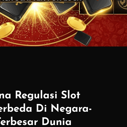
a Regulasi Slot
erbeda Di Negara-
erbesar Dunia