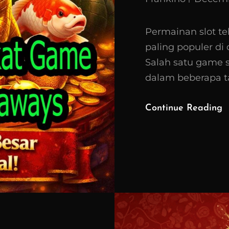
Permainan slot te
paling populer di 
Salah satu game 
dalam beberapa t
Continue Reading