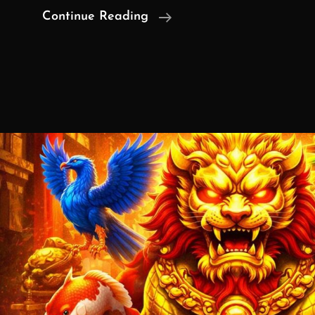
Sensasi
Continue Reading
Slot
Floating
Dragon
New
Year
Festival
Ultra
Megaways