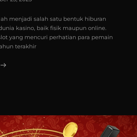
lah menjadi salah satu bentuk hiburan
dunia kasino, baik fisik maupun online.
slot yang mencuri perhatian para pemain
ahun terakhir
Mengenal
Lebih
Dekat
Game
Slot
5
Lions
Megaways