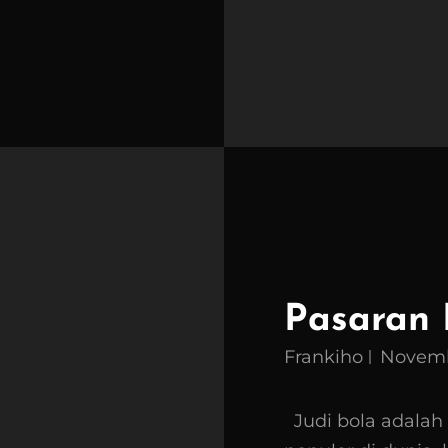
Pasaran 
Frankiho
Novemb
Judi bola adalah 