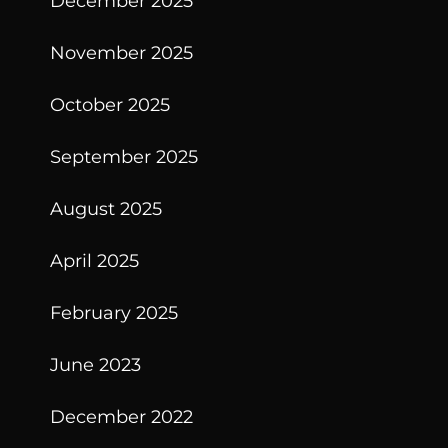
December 2025
November 2025
October 2025
September 2025
August 2025
April 2025
February 2025
June 2023
December 2022