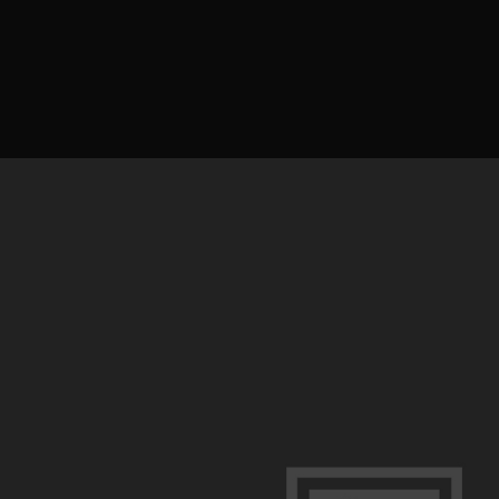
Draw
Dan
Over
Yang
Sering
Lolos
Di
Parlay