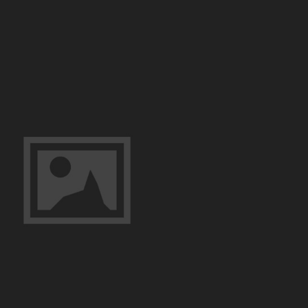
Membacanya