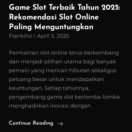
Game Slot Terbaik Tahun 2025:
Rekomendasi Slot Online
Paling Menguntungkan
Frankiho
April 5, 2025
Permainan slot online terus berkembang
dan menjadi pilihan utama bagi banyak
pemain yang mencari hiburan sekaligus
peluang besar untuk mendapatkan
keuntungan. Setiap tahunnya,
pengembang game slot berlomba-lomba
menghadirkan inovasi dengan
Game
Continue Reading
Slot