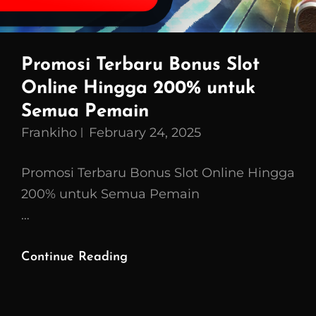
Promosi Terbaru Bonus Slot
Online Hingga 200% untuk
Semua Pemain
Frankiho
February 24, 2025
Promosi Terbaru Bonus Slot Online Hingga
200% untuk Semua Pemain
…
Promosi
Continue Reading
Terbaru
Bonus