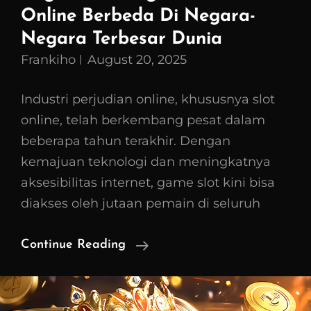
Online Berbeda Di Negara-
Negara Terbesar Dunia
Frankiho
August 20, 2025
Industri perjudian online, khususnya slot
online, telah berkembang pesat dalam
beberapa tahun terakhir. Dengan
kemajuan teknologi dan meningkatnya
aksesibilitas internet, game slot kini bisa
diakses oleh jutaan pemain di seluruh
Bagaimana
Continue Reading
Regulasi
Slot
Online