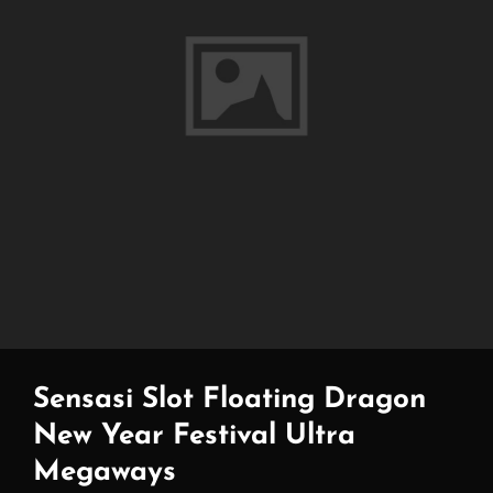
Sensasi Slot Floating Dragon
New Year Festival Ultra
Megaways