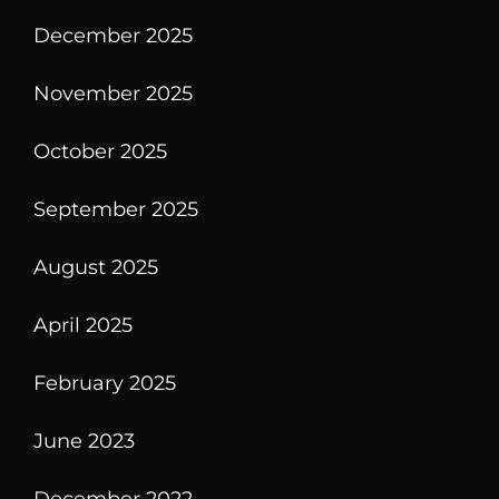
Prosesnya
December 2025
November 2025
October 2025
September 2025
August 2025
April 2025
February 2025
June 2023