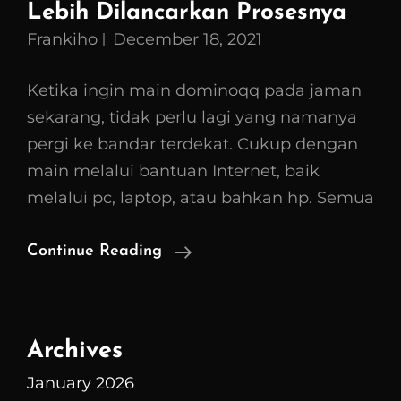
Lebih Dilancarkan Prosesnya
Frankiho
December 18, 2021
Ketika ingin main dominoqq pada jaman
sekarang, tidak perlu lagi yang namanya
pergi ke bandar terdekat. Cukup dengan
main melalui bantuan Internet, baik
melalui pc, laptop, atau bahkan hp. Semua
Trik
Continue Reading
Daftar
Dominoqq
Agar
Archives
Lebih
January 2026
Dilancarkan