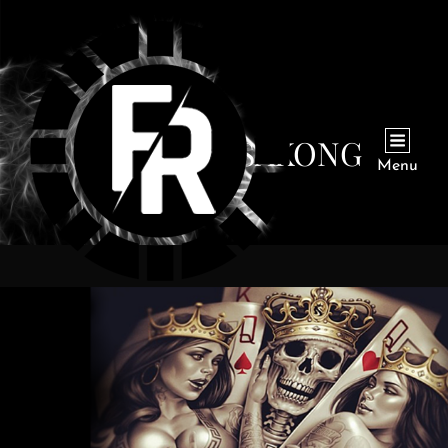
TAG:
JUDI SAKONG
Menu