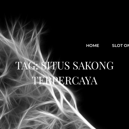
HOME
SLOT O
TAG:
SITUS SAKONG
TERPERCAYA