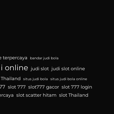
e terpercaya
bandar judi bola
i online
judi slot
judi slot online
 Thailand
situs judi bola
situs judi bola online
777
slot 777
slot777 gacor
slot 777 login
percaya
slot scatter hitam
slot Thailand