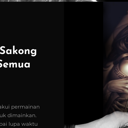
 Sakong
 Semua
kui permainan
uk dimainkan.
pai lupa waktu