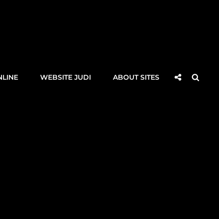
Social
Searc
NLINE
WEBSITE JUDI
ABOUT SITES
Share