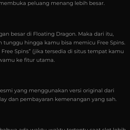
 membuka peluang menang lebih besar.
an besar di Floating Dragon. Maka dari itu,
an tunggu hingga kamu bisa memicu Free Spins.
ree Spins” (jika tersedia di situs tempat kamu
wamu ke fitur utama.
 resmi yang menggunakan versi original dari
r play dan pembayaran kemenangan yang sah.
hwa ada waktu-waktu tertentu saat slot lebih