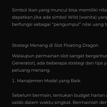
Simbol ikan yang muncul bisa memiliki nilai
dapatkan jika ada simbol Wild (wanita) ya
berfungsi sebagai “pengumpul” nilai uang t
Strategi Menang di Slot Floating Dragon
Walaupun permainan slot sangat bergant
Generator), ada beberapa strategi dan tip
peluang menang.
Manajemen Modal yang Baik
Sebelum bermain, tentukan budget harian 
saldo dalam waktu singkat. Bermainlah d