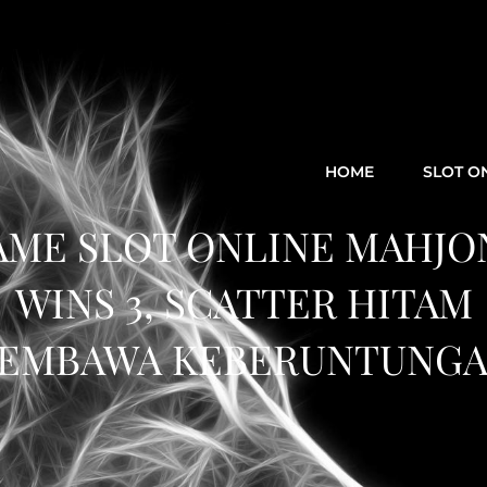
HOME
SLOT O
AME SLOT ONLINE MAHJO
WINS 3, SCATTER HITAM
EMBAWA KEBERUNTUNG