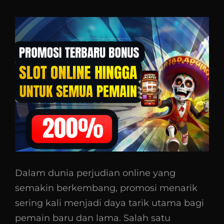
Dalam dunia perjudian online yang
semakin berkembang, promosi menarik
sering kali menjadi daya tarik utama bagi
pemain baru dan lama. Salah satu