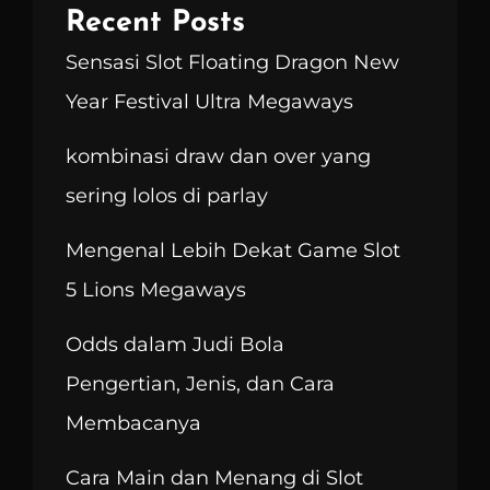
Recent Posts
Sensasi Slot Floating Dragon New
Year Festival Ultra Megaways
kombinasi draw dan over yang
sering lolos di parlay
Mengenal Lebih Dekat Game Slot
5 Lions Megaways
Odds dalam Judi Bola
Pengertian, Jenis, dan Cara
Membacanya
Cara Main dan Menang di Slot