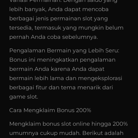
lebih banyak, Anda dapat mencoba
berbagai jenis permainan slot yang
tersedia, termasuk yang mungkin belum
pernah Anda coba sebelumnya.
Pengalaman Bermain yang Lebih Seru:
Bonus ini meningkatkan pengalaman
bermain Anda karena Anda dapat
bermain lebih lama dan mengeksplorasi
berbagai fitur dan tema menarik dari
game slot.
Cara Mengklaim Bonus 200%
Mengklaim bonus slot online hingga 200%
umumnya cukup mudah. Berikut adalah