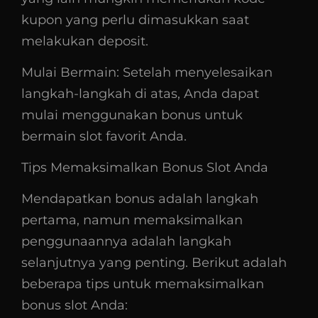
kupon yang perlu dimasukkan saat
melakukan deposit.
Mulai Bermain: Setelah menyelesaikan
langkah-langkah di atas, Anda dapat
mulai menggunakan bonus untuk
bermain slot favorit Anda.
Tips Memaksimalkan Bonus Slot Anda
Mendapatkan bonus adalah langkah
pertama, namun memaksimalkan
penggunaannya adalah langkah
selanjutnya yang penting. Berikut adalah
beberapa tips untuk memaksimalkan
bonus slot Anda: