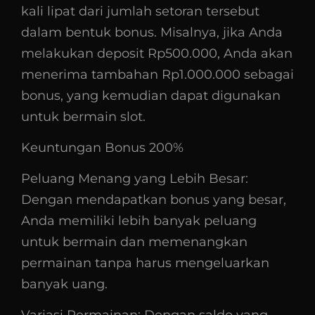
kali lipat dari jumlah setoran tersebut
dalam bentuk bonus. Misalnya, jika Anda
melakukan deposit Rp500.000, Anda akan
menerima tambahan Rp1.000.000 sebagai
bonus, yang kemudian dapat digunakan
untuk bermain slot.
Keuntungan Bonus 200%
Peluang Menang yang Lebih Besar:
Dengan mendapatkan bonus yang besar,
Anda memiliki lebih banyak peluang
untuk bermain dan memenangkan
permainan tanpa harus mengeluarkan
banyak uang.
Variasi Permainan: Dengan saldo yang