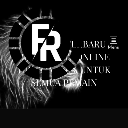
PROMOSI TERBARU
Menu
BONUS SLOT ONLINE
HINGGA 200% UNTUK
SEMUA PEMAIN