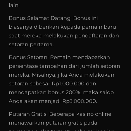
lain:
Bonus Selamat Datang: Bonus ini
biasanya diberikan kepada pemain baru
saat mereka melakukan pendaftaran dan
setoran pertama.
Bonus Setoran: Pemain mendapatkan
persentase tambahan dari jumlah setoran
mereka. Misalnya, jika Anda melakukan
setoran sebesar Rp1.000.000 dan
mendapatkan bonus 200%, maka saldo
Anda akan menjadi Rp3.000.000.
Putaran Gratis: Beberapa kasino online
menawarkan putaran gratis pada