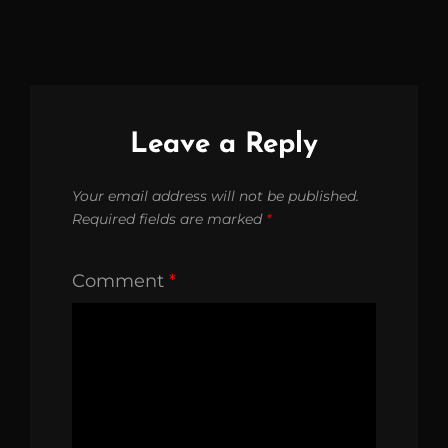
Leave a Reply
Your email address will not be published.
Required fields are marked
*
Comment
*