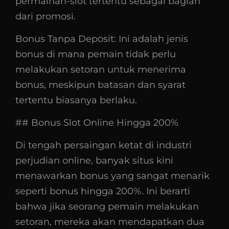
permainan-slot tertentu sebagai bagian
dari promosi.
Bonus Tanpa Deposit: Ini adalah jenis
bonus di mana pemain tidak perlu
melakukan setoran untuk menerima
bonus, meskipun batasan dan syarat
tertentu biasanya berlaku.
## Bonus Slot Online Hingga 200%
Di tengah persaingan ketat di industri
perjudian online, banyak situs kini
menawarkan bonus yang sangat menarik
seperti bonus hingga 200%. Ini berarti
bahwa jika seorang pemain melakukan
setoran, mereka akan mendapatkan dua