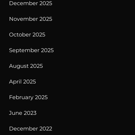
December 2025
November 2025
October 2025
September 2025
August 2025
April 2025
February 2025
June 2023
December 2022