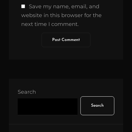
Save my name, email, and
website in this browser for the
next time I comment.
Search
Search