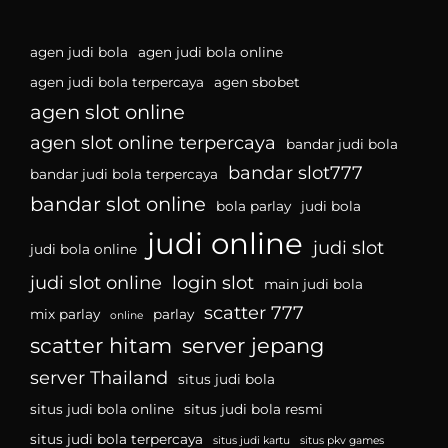
agen judi bola
agen judi bola online
agen judi bola terpercaya
agen sbobet
agen slot online
agen slot online terpercaya
bandar judi bola
bandar slot777
bandar judi bola terpercaya
bandar slot online
bola parlay
judi bola
judi online
judi slot
judi bola online
judi slot online
login slot
main judi bola
scatter 777
mix parlay
parlay
online
scatter hitam
server jepang
server Thailand
situs judi bola
situs judi bola online
situs judi bola resmi
situs judi bola terpercaya
situs judi kartu
situs pkv games