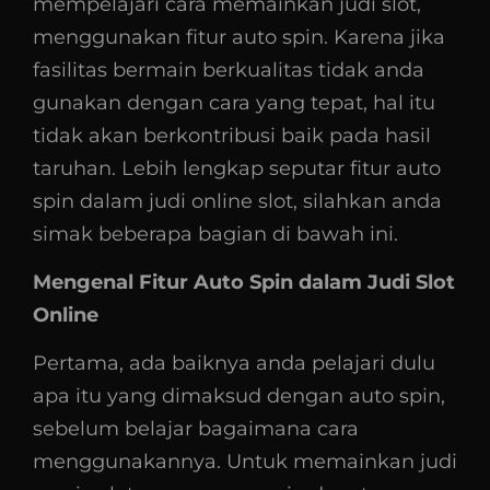
mempelajari cara memainkan judi slot,
menggunakan fitur auto spin. Karena jika
fasilitas bermain berkualitas tidak anda
gunakan dengan cara yang tepat, hal itu
tidak akan berkontribusi baik pada hasil
taruhan. Lebih lengkap seputar fitur auto
spin dalam judi online slot, silahkan anda
simak beberapa bagian di bawah ini.
Mengenal Fitur Auto Spin dalam Judi Slot
Online
Pertama, ada baiknya anda pelajari dulu
apa itu yang dimaksud dengan auto spin,
sebelum belajar bagaimana cara
menggunakannya. Untuk memainkan judi