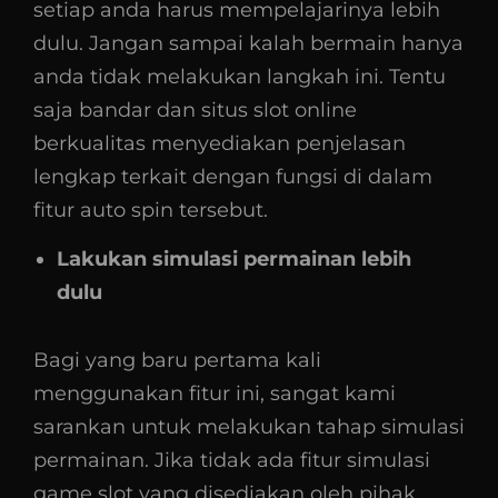
setiap anda harus mempelajarinya lebih
dulu. Jangan sampai kalah bermain hanya
anda tidak melakukan langkah ini. Tentu
saja bandar dan situs slot online
berkualitas menyediakan penjelasan
lengkap terkait dengan fungsi di dalam
fitur auto spin tersebut.
Lakukan simulasi permainan lebih
dulu
Bagi yang baru pertama kali
menggunakan fitur ini, sangat kami
sarankan untuk melakukan tahap simulasi
permainan. Jika tidak ada fitur simulasi
game slot yang disediakan oleh pihak