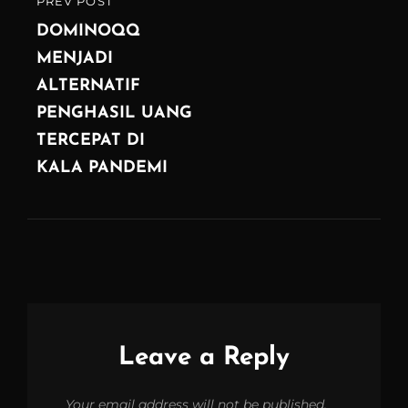
PREV POST
PREVIOUS
POST
DOMINOQQ
MENJADI
ALTERNATIF
PENGHASIL UANG
TERCEPAT DI
KALA PANDEMI
Leave a Reply
Your email address will not be published.