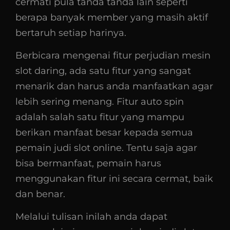
cermati pula tanda tanda lain seperti
berapa banyak member yang masih aktif
bertaruh setiap harinya.
Berbicara mengenai fitur perjudian mesin
slot daring, ada satu fitur yang sangat
menarik dan harus anda manfaatkan agar
lebih sering menang. Fitur auto spin
adalah salah satu fitur yang mampu
berikan manfaat besar kepada semua
pemain judi slot online. Tentu saja agar
bisa bermanfaat, pemain harus
menggunakan fitur ini secara cermat, baik
dan benar.
Melalui tulisan inilah anda dapat