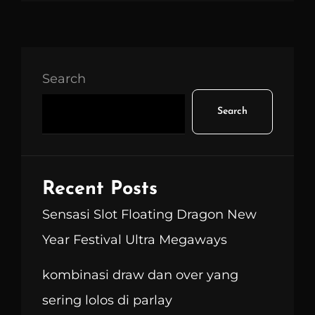
Search
Search
Recent Posts
Sensasi Slot Floating Dragon New
Year Festival Ultra Megaways
kombinasi draw dan over yang
sering lolos di parlay