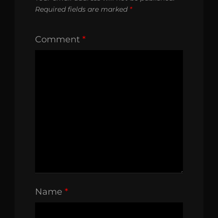
Required fields are marked
*
Comment
*
Name
*